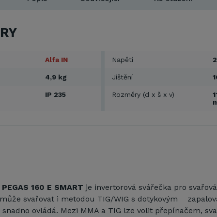
RY
Alfa IN
Napětí
2
4,9 kg
Jištění
1
IP 235
Rozměry (d x š x v)
1
N PEGAS 160 E SMART
je invertorová svářečka pro svařo
j může svařovat i metodou TIG/WIG s dotykovým zapalov
e snadno ovládá. Mezi MMA a TIG lze volit přepínačem, sv