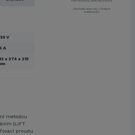
VŠB-Technická univerzita Ostrava
Jihočeská univerzita v Českých
Budějovicích
Metrostav a.s.
UNIVERZITA PARDUBICE
ŠKODA AUTO a.s.
30 V
Mendelova univerzita v
Brně,Správa kolejí a menz
6 A
Arcibiskupství pražské
12 x 274 x 215
Kostelecké uzeniny a.s.
mm
EUROVIA CS, a. s.
Zápodočeská univerzita v Plzni
VŠB-Technická univerzita Ostrava
Jihočeská univerzita v Českých
Budějovicích
Metrostav a.s.
UNIVERZITA PARDUBICE
vání metodou
ŠKODA AUTO a.s.
áním (LIFT
Mendelova univerzita v
Brně,Správa kolejí a menz
ařovací proudu