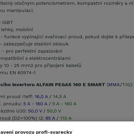
avitelný otočným potenciometrem. Kompaktní rozměry a n
ou manipulaci.
e IGBT
lehký, mobilní
 funkce vypínající svařovací proud, pokud dojde k přilep
 zabezpečuje stabilní oblouk
- pro perfektní zapalování
ompatibilní s elektrocentrálami
y 10 - 25 mm2 pro připojení kabelů
rmu EN 60974-1
ecího invertoru ALFAIN PEGAS 160 E SMART
(
MMA
/
TIG):
vní proud I1eff:
16,0 A
/
14,5 A
ř. proudu:
5 A - 160 A
/
5 A - 160 A
rázdno U20:
50,0 V
/
50,0 V
proud (DZ=100%) I2:
85 A
/
110 A
proud (DZ=60%) I2:
110 A
/
140 A
avení provozu profi-svarecky
proud (DZ=x%) I2:
25%=160
/
35%=160