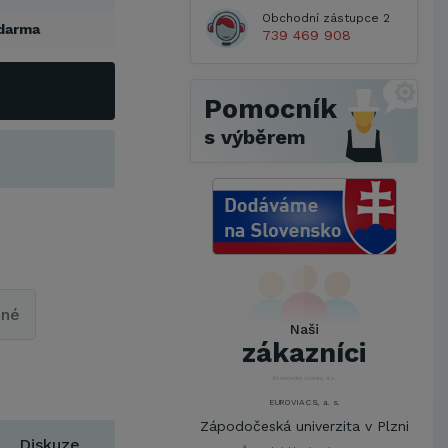
Obchodní zástupce 2
darma
739 469 908
Pomocník
s výběrem
Metrostav a.s.
UNIVERZITA PARDUBICE
ŠKODA AUTO a.s.
pné
Mendelova univerzita v
Naši
Brně,Správa kolejí a menz
zákazníci
Arcibiskupství pražské
Kostelecké uzeniny a.s.
EUROVIA CS, a. s.
Zápodočeská univerzita v Plzni
Diskuze