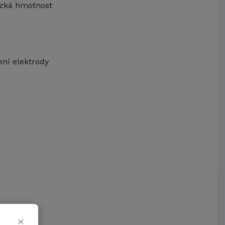
Arcibiskupství pražské
ízká hmotnost
Kostelecké uzeniny a.s.
ení elektrody
×