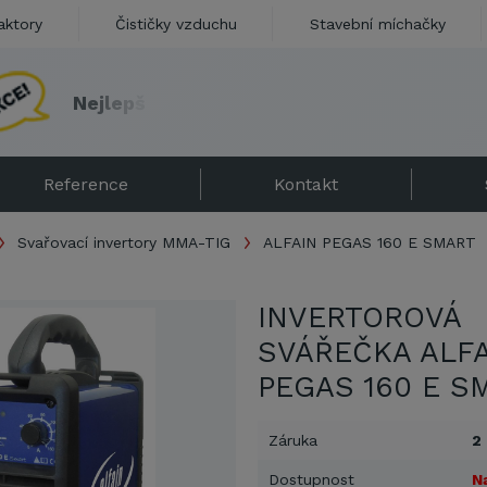
aktory
Čističky vzduchu
Stavební míchačky
N
e
j
l
e
p
š
í
s
v
á
ř
e
č
k
a
n
a
k
a
r
o
s
e
r
i
e
S
K
L
A
D
E
M
Reference
Kontakt
Svařovací invertory MMA-TIG
ALFAIN PEGAS 160 E SMART
INVERTOROVÁ
SVÁŘEČKA ALFA
PEGAS 160 E S
Záruka
2
Dostupnost
N