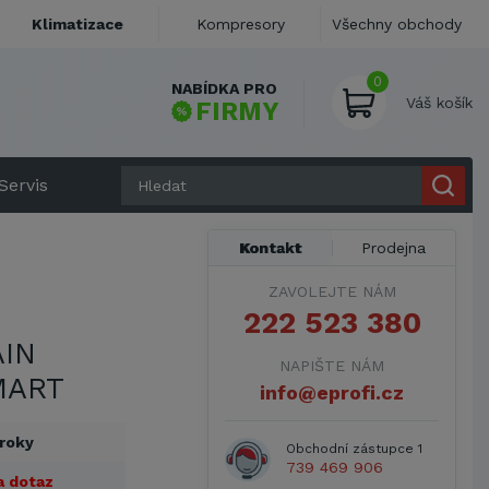
Klimatizace
Kompresory
Všechny obchody
0
NABÍDKA PRO
Váš košík
FIRMY
Servis
Kontakt
Prodejna
ZAVOLEJTE NÁM
222 523 380
IN
NAPIŠTE NÁM
MART
info@eprofi.cz
 roky
Obchodní zástupce 1
739 469 906
a dotaz