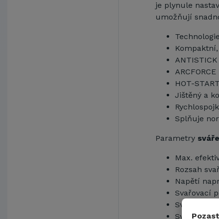
je plynule nast
umožňují snadn
Technologi
Kompaktní, 
ANTISTICK -
ARCFORCE -
HOT-START 
Jištěný a k
Rychlospojk
Splňuje no
Parametry
svář
Max. efekti
Rozsah sva
Napětí nap
Svařovací 
Svařovací 
Pozast
Svařovací 