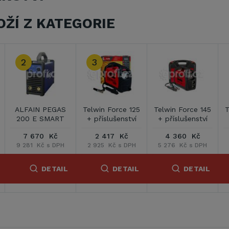
OŽÍ Z KATEGORIE
Telwin Force 165
Telwin Tecnica
Telwin Tecnica
+ příslušenství
151/S + kabely
171/S + kabely
5 269 Kč
5 055 Kč
6 112 Kč
6 376 Kč s DPH
6 117 Kč s DPH
7 396 Kč s DPH
DETAIL
DETAIL
DETAIL