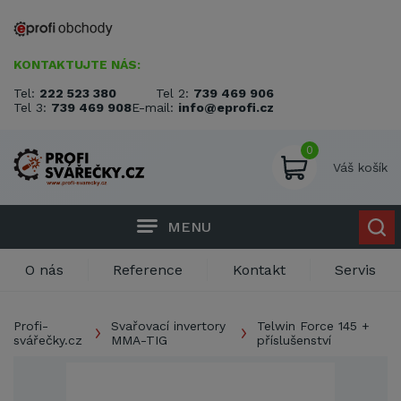
KONTAKTUJTE NÁS:
Tel:
222 523 380
Tel 2:
739 469 906
Tel 3:
739 469 908
E-mail:
info@eprofi.cz
0
Váš košík
MENU
O nás
Reference
Kontakt
Servis
Profi-
Svařovací invertory
Telwin Force 145 +
svářečky.cz
MMA-TIG
příslušenství