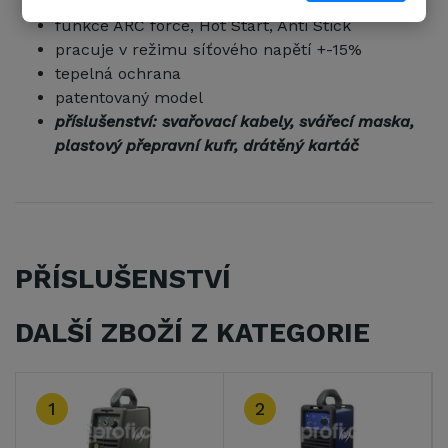
pro bazické i rutilové elektrody ø 1,6 - 3,2 mm
funkce ARC force, Hot Start, Anti Stick
pracuje v režimu síťového napětí +-15%
tepelná ochrana
patentovaný model
příslušenství: svařovací kabely, svářecí maska,
plastový přepravní kufr, drátěný kartáč
PŘÍSLUŠENSTVÍ
DALŠÍ ZBOŽÍ Z KATEGORIE
1
2