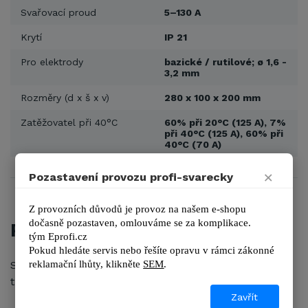
Svařovací proud
5–130 A
Krytí
IP 21
Pro elektrody
bazické / rutilové; ø 1,6 -
3,2 mm
Rozměry (d x š x v)
280 x 100 x 200 mm
Zatěžovatel při 40°C
60% při 20°C (125 A), 7%
při 40°C (125 A), 60% při
40°C (70 A)
×
Pozastavení provozu profi-svarecky
Z provozních důvodů je provoz na našem e-shopu 
dočasně pozastaven, omlouváme se za komplikace.
POPIS
tým 
Eprofi.cz
Pokud hledáte servis nebo řešíte opravu v rámci zákonné 
reklamační lhůty, kl
ikněte 
SEM
.
Svářecí invertor MMA DC ke svařování materiálu do
tloušťky 8 mm.
Zavřít