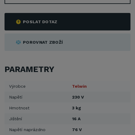
POSLAT DOTAZ
POROVNAT ZBOŽÍ
PARAMETRY
Výrobce
Telwin
Napětí
230 V
Hmotnost
3 kg
Jištění
16 A
Napětí naprázdno
76 V