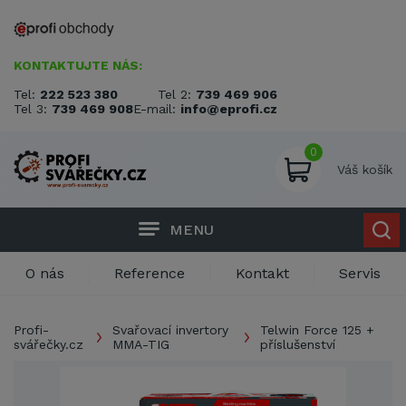
KONTAKTUJTE NÁS:
Tel:
222 523 380
Tel 2:
739 469 906
Tel 3:
739 469 908
E-mail:
info@eprofi.cz
0
Váš košík
MENU
O nás
Reference
Kontakt
Servis
Profi-
Svařovací invertory
Telwin Force 125 +
svářečky.cz
MMA-TIG
příslušenství