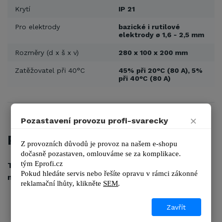
Krytí
IP 21
Pro elektrody
bazické i rutilové
elektrody ø 1,6 - 2,5 mm
Rozměry (d x š x v)
280 x 100 x 200 mm
Zatěžovatel při 40°C
45% při 20°C (80 A), 5%
při 40°C (80 A)
×
Pozastavení provozu profi-svarecky
POPIS
Z provozních důvodů je provoz na našem e-shopu 
dočasně pozastaven, omlouváme se za komplikace.
tým 
Eprofi.cz
Telwin Force 125 - lehká invertorová svářečka
Pokud hledáte servis nebo řešíte opravu v rámci zákonné 
nejen pro domácí kutily
reklamační lhůty, kl
ikněte 
SEM
.
funkce ARC force, Hot Start, Anti Stick
Zavřít
pracuje v režimu síťového napětí +-15%
určeno pro sváření materiálu do 5 mm