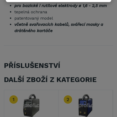
pro bazické i rutilové elektrody ø 1,6 - 2,5 mm
tepelná ochrana
patentovaný model
včetně svařovacích kabelů, svářecí masky a
drátěného kartáče
PŘÍSLUŠENSTVÍ
DALŠÍ ZBOŽÍ Z KATEGORIE
1
2