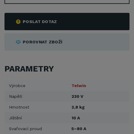
POSLAT DOTAZ
POROVNAT ZBOŽÍ
PARAMETRY
Výrobce
Telwin
Napětí
230 V
Hmotnost
2,8 kg
Jištění
10 A
Svařovací proud
5–80 A