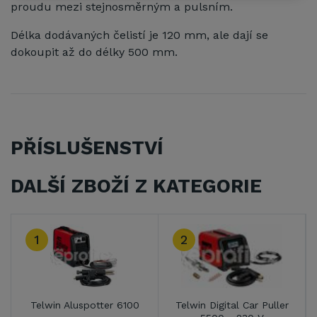
proudu mezi stejnosměrným a pulsním.
Délka dodávaných čelistí je 120 mm, ale dají se
dokoupit až do délky 500 mm.
PŘÍSLUŠENSTVÍ
DALŠÍ ZBOŽÍ Z KATEGORIE
2
3
Telwin Digital Car Puller
Telwin Digital Car Puller
Telw