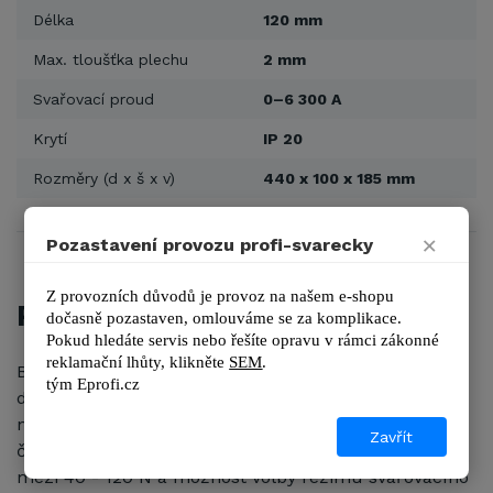
Délka
120 mm
Max. tloušťka plechu
2 mm
Svařovací proud
0–6 300 A
Krytí
IP 20
Rozměry (d x š x v)
440 x 100 x 185 mm
×
Pozastavení provozu profi-svarecky
Z provozních důvodů je provoz na našem e-shopu 
POPIS
dočasně pozastaven, omlouváme se za komplikace.
Pokud hledáte servis nebo řešíte opravu v rámci zákonné 
reklamační lhůty, kl
ikněte 
SEM
.
Bodovací svářečka
Telwin Digital Modular 230
pro
tým 
Eprofi.cz
dva plechy o maximální tloušťce 2 mm s možností
nastavení svářecího času pomocí elektronického
Zavřít
časovače. Svářečka má nastavitelný přítlak elektrod
mezi 40 - 120 N a možnost volby režimu svařovacího