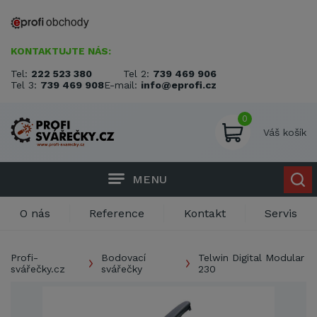
KONTAKTUJTE NÁS:
Tel:
222 523 380
Tel 2:
739 469 906
Tel 3:
739 469 908
E-mail:
info@eprofi.cz
0
Váš košík
MENU
O nás
Reference
Kontakt
Servis
Profi-
Bodovací
Telwin Digital Modular
svářečky.cz
svářečky
230